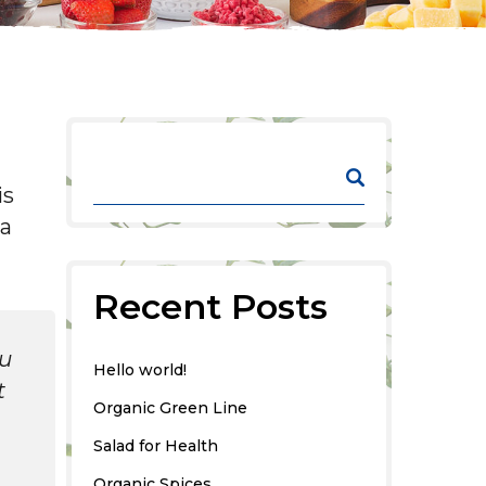
is
la
Recent Posts
eu
Hello world!
t
Organic Green Line
Salad for Health
Organic Spices