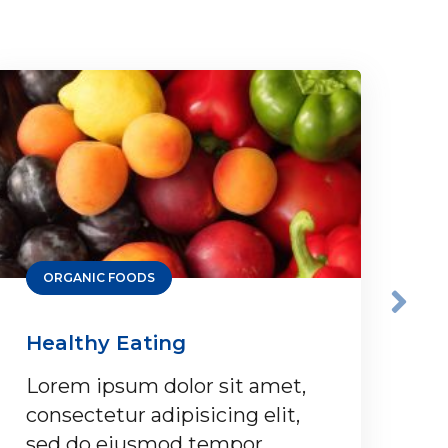
ORGANIC FOODS
Healthy Eating
G
Lorem ipsum dolor sit amet,
Lo
consectetur adipisicing elit,
co
sed do eiusmod tempor
s