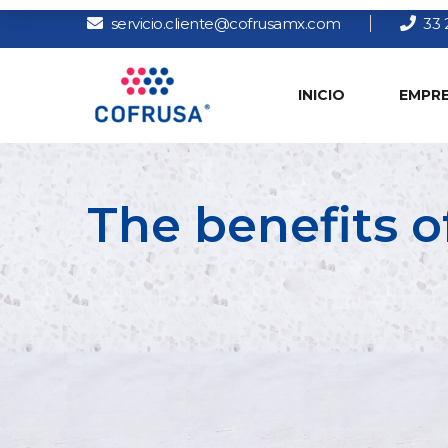
servicio.cliente@cofrusamx.com
33 
INICIO
EMPR
The benefits o